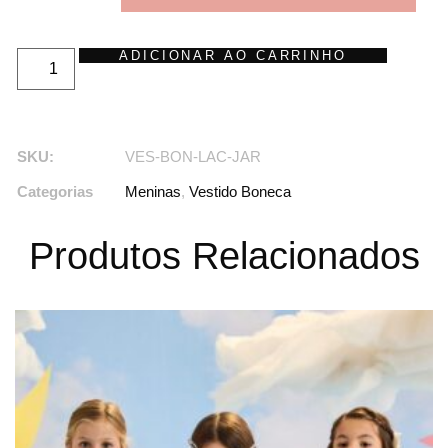
ADICIONAR AO CARRINHO
SKU:
VES-BON-LAC-JAR
Categorias
Meninas
,
Vestido Boneca
Produtos Relacionados